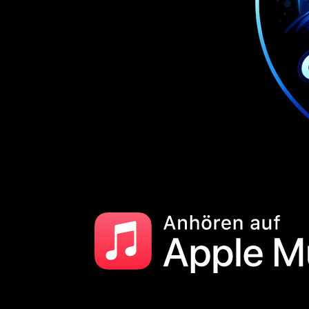
Lorem ipsum dolor si
enim, eget fringilla 
eleifend. Nulla ut a
nec ultrices dapibus
ullamcorper nisl. P
malesuada fames ac